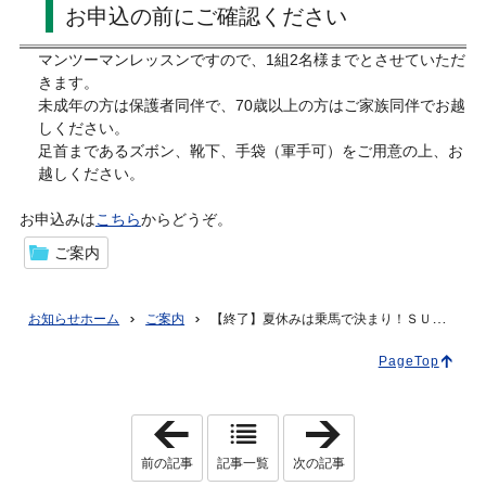
お申込の前にご確認ください
マンツーマンレッスンですので、1組2名様までとさせていただ
きます。
未成年の方は保護者同伴で、70歳以上の方はご家族同伴でお越
しください。
足首まであるズボン、靴下、手袋（軍手可）をご用意の上、お
越しください。
お申込みは
こちら
からどうぞ。
ご案内
お知らせホーム
ご案内
【終了】夏休みは乗馬で決まり！ＳＵＭＭＥＲキャンペーン実施中
PageTop
「
「
毎
【
日
終
前の記事
記事一覧
次の記事
新
了