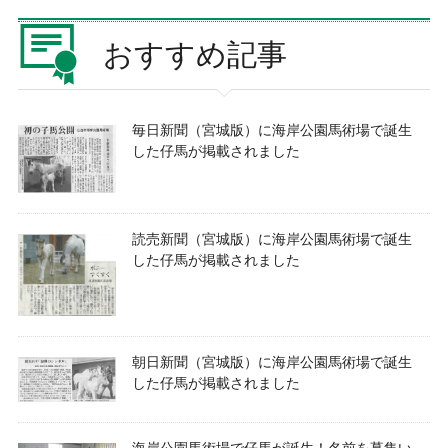
聞
】
（
海
宮
岸
おすすめ記事
城
公
版
園
）
1
に
周
海
年
岸
記
毎日新聞（宮城版）に海岸公園馬術場で誕生
公
念
した仔馬が掲載されました
園
『
馬
に
術
ん
場
じ
で
ん
誕
キ
読売新聞（宮城版）に海岸公園馬術場で誕生
生
ャ
し
ン
した仔馬が掲載されました
た
ペ
仔
ー
馬
ン
が
』
掲
開
載
催
朝日新聞（宮城版）に海岸公園馬術場で誕生
さ
」
れ
した仔馬が掲載されました
ま
し
た
」