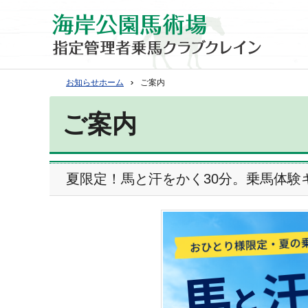
お知らせホーム
ご案内
ご案内
O
5
い
夏限定！馬と汗をかく30分。乗馬体験
N
0
い
E
周
夫