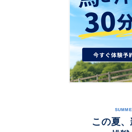
D
年
婦
A
の
Y
日
１
日
２
SUMME
この夏、
回