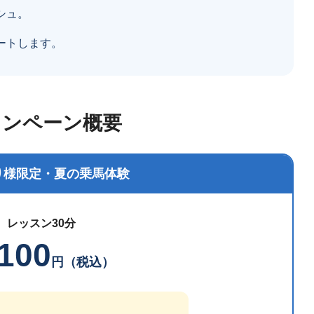
シュ。
ートします。
ャンペーン概要
り様限定・夏の乗馬体験
レッスン30分
,100
円（税込）