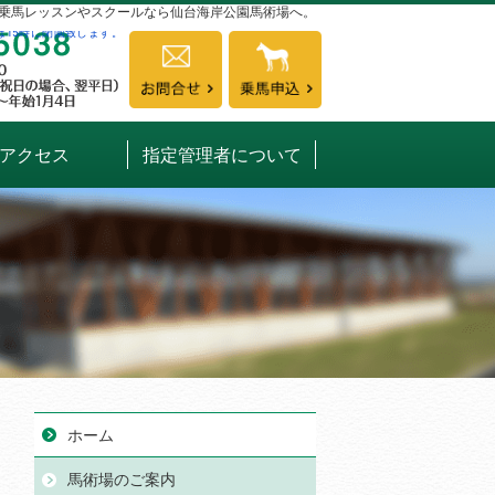
乗馬レッスンやスクールなら仙台海岸公園馬術場へ。
022-349-5038
開園時間
9:00～17:00
お問合せ
定休日
火曜日（火曜が祝日の場合、
資料請求
日は15時に閉園致します。
アクセス
指定管理者について
馬紹介
022-349-5038
お問合
9:00～17:00
開園時間
ホーム
12月29日は15時に閉
馬術場のご案内