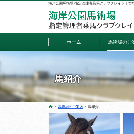
海岸公園馬術場 指定管理者乗馬クラブクレイン｜宮
ホーム
馬術場のご
馬紹介
馬術場のご案内
馬術場のご案内
馬紹介
馬紹介
ホーム
ホーム