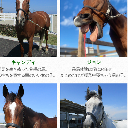
キャンディ
ジョン
震災を生き残った希望の馬。
乗馬体験は僕にお任せ！
気持ちを察する頭のいい女の子。
まじめだけど授業中寝ちゃう男の子。