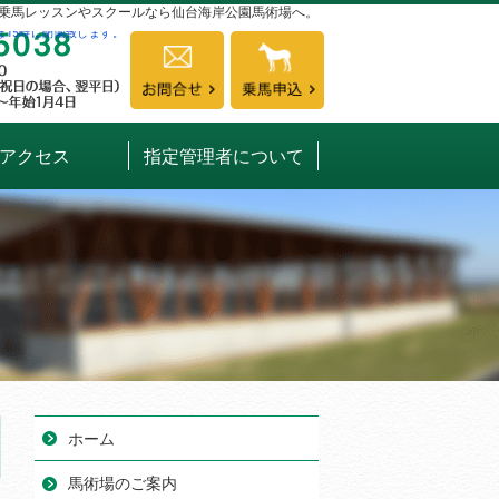
乗馬レッスンやスクールなら仙台海岸公園馬術場へ。
022-349-5038
開園時間
9:00～17:00
お問合せ
定休日
火曜日（火曜が祝日の場合、
資料請求
日は15時に閉園致します。
アクセス
指定管理者について
022-349-5038
お問合
9:00～17:00
開園時間
ホーム
12月29日は15時に閉
馬術場のご案内