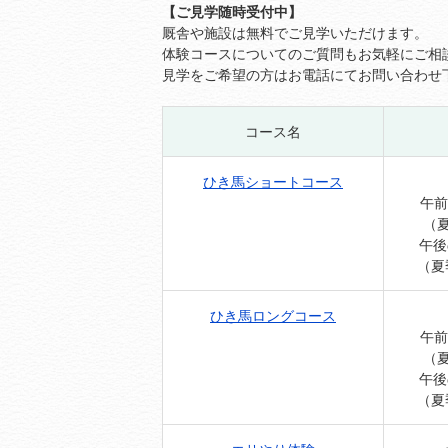
【ご見学随時受付中】
厩舎や施設は無料でご見学いただけます。
体験コースについてのご質問もお気軽にご相
見学をご希望の方はお電話にてお問い合わせ
コース名
ひき馬ショートコース
午前の
（夏
午後の
（夏
ひき馬ロングコース
午前の
（夏
午後の
（夏