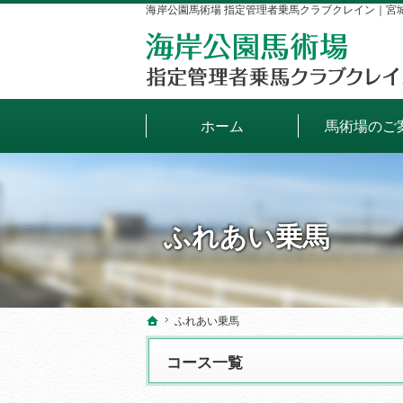
海岸公園馬術場 指定管理者乗馬クラブクレイン｜宮
ホーム
馬術場のご
ふれあい乗馬
ふれあい乗馬
ふれあい乗馬
ホーム
ホーム
コース一覧