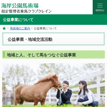
海岸公園馬術場 指定管理者乗馬クラブクレイン｜宮城県仙台市の乗馬レッスン・ス
マンツーマンの乗馬レッスン。初めての乗馬レッスンやスクールなら仙台海岸公園
公益事業について
馬術場のご案内
馬術場のご案内
公益事業について
公益事業について
ホーム
ホーム
公益事業・地域交流活動
地域と人、そして馬をつなぐ公益事業