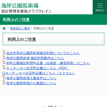
海岸公園馬術場 指定管理者乗馬クラブクレイン｜宮城県仙台市の乗馬レッスン・ス
マンツーマンの乗馬レッスン。初めての乗馬レッスンやスクールなら仙台海岸公園
利用上のご注意
馬術場のご案内
馬術場のご案内
利用上のご注意
利用上のご注意
ホーム
ホーム
利用上のご注意
仙台市海岸公園馬術場施設利用についてはこちら
海岸公園馬術場 施設利用案内はこちら
有料公園施設利用申込書（会議室・練習馬場）はこちら
キッチンカー出店申込書はこちら（PDF）
□キッチンカー出店申込書はこちら（エクセル）
海岸公園馬術場入厩条件はこちら
海岸公園馬術場の入厩届はこちら