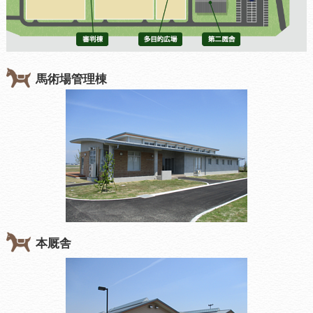
馬術場管理棟
本厩舎