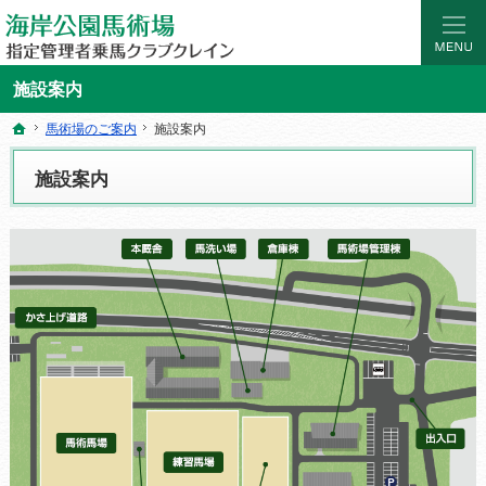
海岸公園馬術場 指定管理者乗馬クラブクレイン｜宮城県仙台市の乗馬レッスン・ス
マンツーマンの乗馬レッスン。初めての乗馬レッスンやスクールなら仙台海岸公園
施設案内
馬術場のご案内
馬術場のご案内
施設案内
施設案内
ホーム
ホーム
施設案内