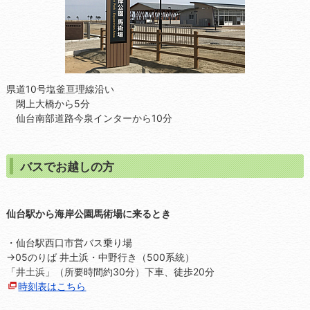
県道10号塩釜亘理線沿い
閖上大橋から5分
仙台南部道路今泉インターから10分
バスでお越しの方
仙台駅から海岸公園馬術場に来るとき
・仙台駅西口市営バス乗り場
→05のりば 井土浜・中野行き（500系統）
「井土浜」（所要時間約30分）下車、徒歩20分
時刻表はこちら